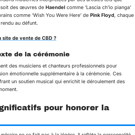
 soit des œuvres de
Haendel
comme ‘Lascia ch’io pianga’
porains comme ‘Wish You Were Here’ de
Pink Floyd
, chaque
 rendu au défunt.
 site de vente de CBD ?
exte de la cérémonie
sent des musiciens et chanteurs professionnels pour
sion émotionnelle supplémentaire à la cérémonie. Ces
ant un soutien musical qui enrichit le déroulement des
 moment.
nificatifs pour honorer la
aire ne se fait pas à la légère. Il reflète la personnalité