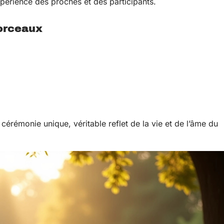
périence des proches et des participants.
orceaux
érémonie unique, véritable reflet de la vie et de l’âme du