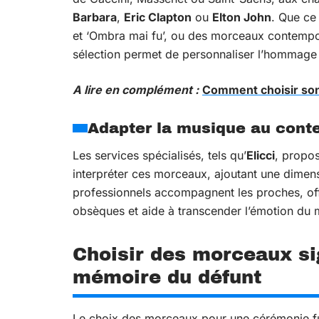
Barbara
,
Eric Clapton
ou
Elton John
. Que ce
et ‘Ombra mai fu’, ou des morceaux contem
sélection permet de personnaliser l’hommage
A lire en complément :
Comment choisir son
Adapter la musique au cont
Les services spécialisés, tels qu’
Elicci
, propo
interpréter ces morceaux, ajoutant une dimen
professionnels accompagnent les proches, offr
obsèques et aide à transcender l’émotion du
Choisir des morceaux sig
mémoire du défunt
Le choix des morceaux pour une cérémonie funér