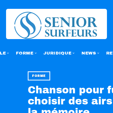
LE
FORME
JURIDIQUE
NEWS
RE
FORME
Chanson pour fu
choisir des air
la mémoire