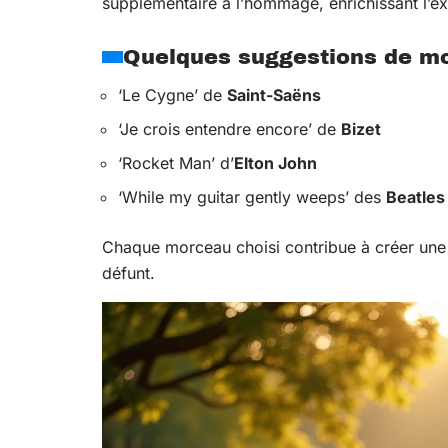
supplémentaire à l’hommage, enrichissant l’ex
Quelques suggestions de m
‘Le Cygne’ de
Saint-Saëns
‘Je crois entendre encore’ de
Bizet
‘Rocket Man’ d’
Elton John
‘While my guitar gently weeps’ des
Beatles
Chaque morceau choisi contribue à créer une c
défunt.