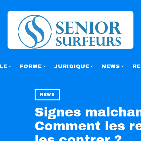
LE
FORME
JURIDIQUE
NEWS
RE
NEWS
Signes malchan
Comment les re
les contrer ?