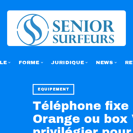
LE
FORME
JURIDIQUE
NEWS
RE
EQUIPEMENT
Téléphone fixe 
Orange ou box 
privilégier pour