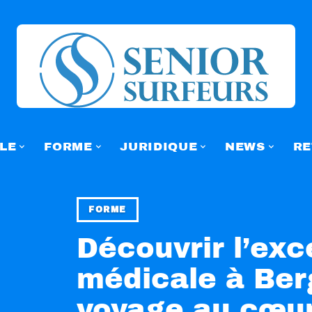
LE
FORME
JURIDIQUE
NEWS
RE
FORME
Découvrir l’exc
médicale à Ber
voyage au cœur