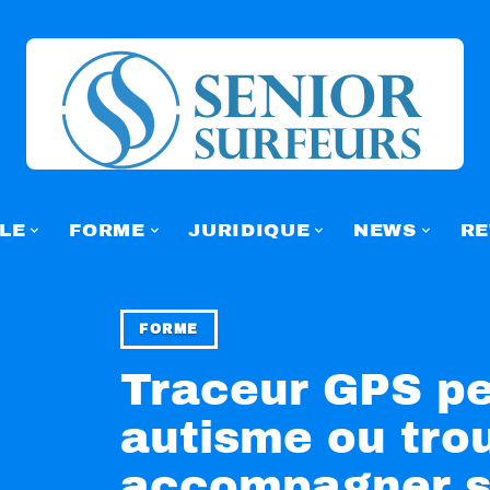
LE
FORME
JURIDIQUE
NEWS
RE
FORME
Traceur GPS p
autisme ou trou
accompagner s